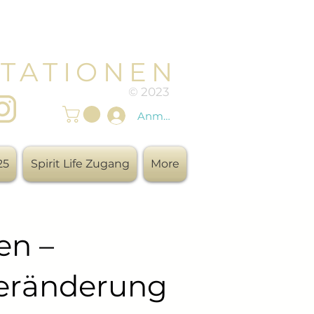
TATIONEN
© 2023
Anmelden
25
Spirit Life Zugang
More
en –
 Veränderung