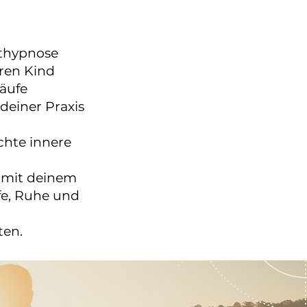
sthypnose
eren Kind
läufe
deiner Praxis
echte innere
d mit deinem
fe, Ruhe und
ten.