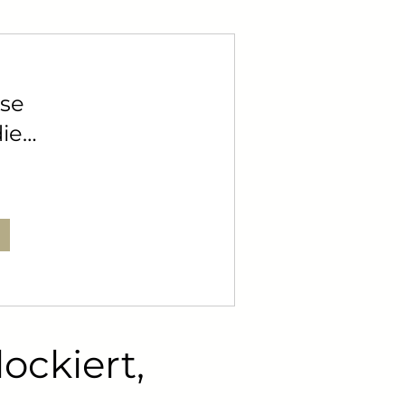
se
ie
er sich
nnen
lockiert,