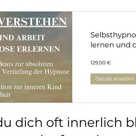
Selbsthypno
lernen und d
Kontrolle üb
129,00 €
selbst
zurückgewi
Details ansehen
u dich oft innerlich b