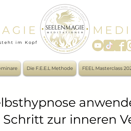
AGIE
MEDI
steht im Kopf
Seminare
Die F.E.E.L Methode
FEEL Masterclass 20
lbsthypnose anwend
r Schritt zur inneren