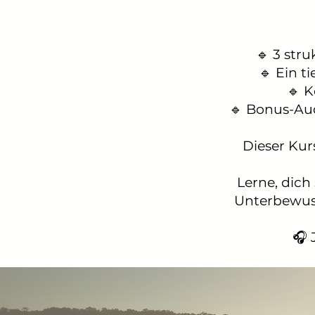
🔹 3 str
🔹 Ein t
🔹 K
🔹 Bonus-Aud
Dieser Kurs
Lerne, dich
Unterbewuss
🎧 