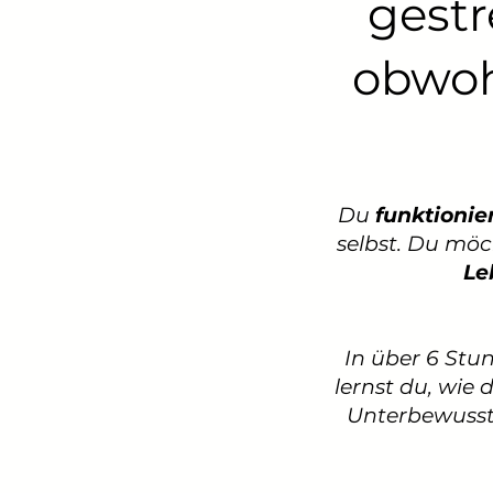
gestr
obwoh
Du
funktionie
selbst. Du möc
Le
In über 6 St
lernst du, wie 
Unterbewusst