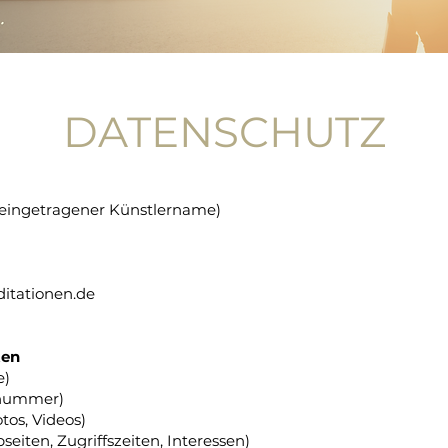
DATENSCHUTZ
– eingetragener Künstlername)
itationen.de
ten
e)
nnummer)
tos, Videos)
iten, Zugriffszeiten, Interessen)