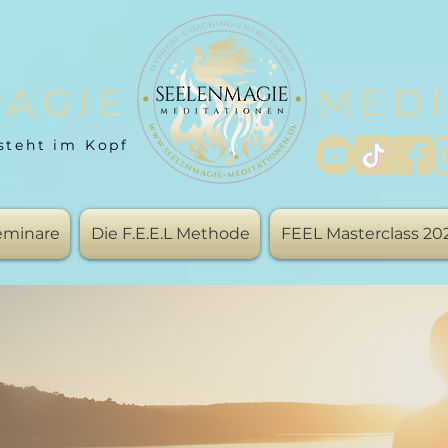
AGIE
MEDI
steht im Kopf
Seminare
Die F.E.E.L Methode
FEEL Masterclass 20