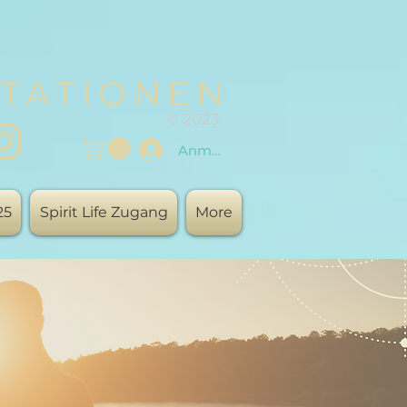
TATIONEN
© 2023
Anmelden
25
Spirit Life Zugang
More