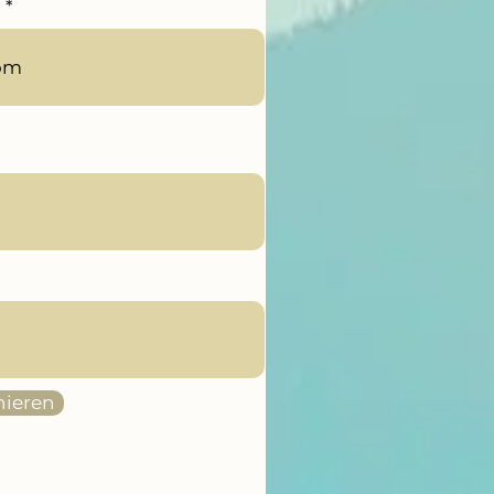
n
ieren