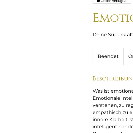
Online verfügbar
Emoti
Deine Superkraf
Beendet
B
O
e
e
Beschreibu
n
d
Was ist emotiona
e
Emotionale Intel
t
verstehen, zu re
empathisch zu er
innere Klarheit,
intelligent hande