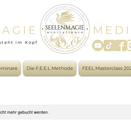
AGIE
MEDI
steht im Kopf
Seminare
Die F.E.E.L Methode
FEEL Masterclass 20
icht mehr gebucht werden.