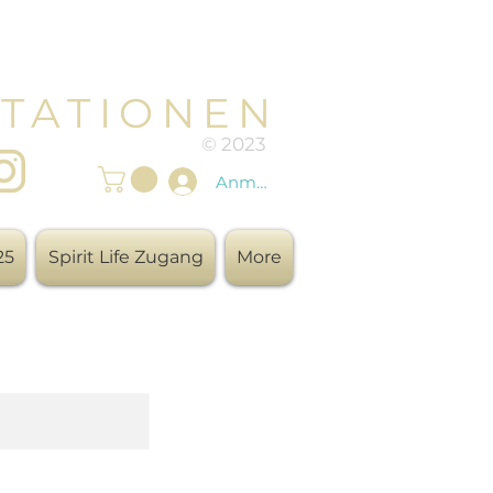
TATIONEN
© 2023
Anmelden
25
Spirit Life Zugang
More