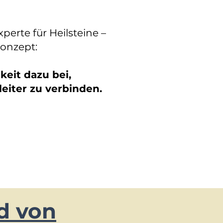
xperte für Heilsteine –
Konzept:
keit dazu bei,
eiter zu verbinden.
ed von