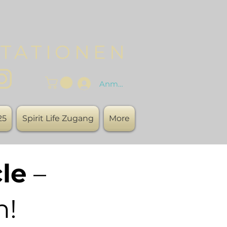
TATIONEN
© 2023
Anmelden
25
Spirit Life Zugang
More
cle
–
n!