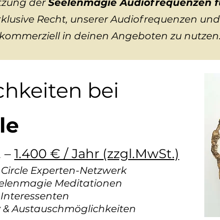
zung der
Seelenmagie Audiofrequenzen fü
xklusive Recht, unserer Audiofrequenzen un
kommerziell in deinen Angeboten zu nutzen
hkeiten bei
le
t –
1.400 € / Jahr (zzgl.MwSt.)
c Circle Experten-Netzwerk
elenmagie Meditationen
 Interessenten
 & Austauschmöglichkeiten