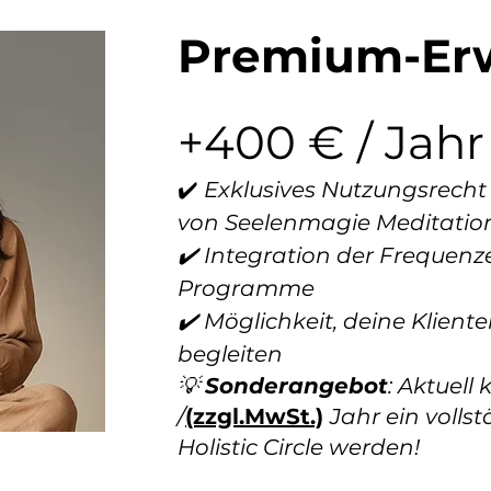
​Premium-Er
+400 € / Jahr
✔️
Exklusives Nutzungsrecht
von Seelenmagie Meditatio
✔️ Integration der Frequenz
Programme
✔️ Möglichkeit, deine Klien
begleiten
💡
Sonderangebot
: Aktuell
/
(zzgl.MwSt.)
Jahr ein volls
Holistic Circle werden!