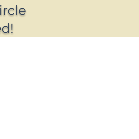
ircle
d!​