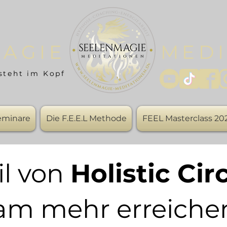
AGIE
MEDI
steht im Kopf
Seminare
Die F.E.E.L Methode
FEEL Masterclass 20
il von
Holistic Cir
m mehr erreiche