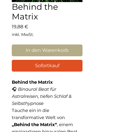
Behind the
Matrix
Preis
19,88 €
inkl. MwSt.
In den Warenkorb
Sofortkauf
Behind the Matrix
🎧
Binaural Beat für
Astralreisen, tiefen Schlaf &
Selbsthypnose
Tauche ein in die
transformative Welt von
„Behind the Matrix“
, einem
einzigartigen binauralen Beat,